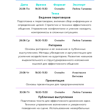
Дата
Время
Формат
Эксперт
26.08 Пн
18.00-19.30
Онлайн
Лейла Галаева
Тема
Ведение переговоров
Подготовка к переговорам, включая сбор информации и
определение целей. Стратегии и техники эффективного
общения. Управление конфликтами и умение находить
компромиссы в сложных ситуациях.
28.08 Ср
18.00-19.30
Онлайн
Лейла Галаева
Риторика
Основы риторики и её значение в публичных
выступлениях. Методы убеждения и аргументации для
усиления воздействия на аудиторию. Развитие навыков
выразительного и структурированного изложения
мыслей для эффективного общения
29.08 Чт
18.00-19.30
Онлайн
Анастасия
Веткова
Презентация
Основы презентации для предпринимателя
30.08 Пт
18.00-19.30
Онлайн
Лейла Галаева
Публичные выступления
Подготовка текста для эффективного донесения идеи.
Техники управления волнением и уверенного
поведения на сцене. Использование невербальных