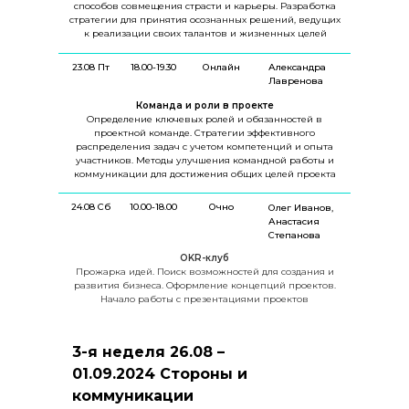
способов совмещения страсти и карьеры. Разработка
стратегии для принятия осознанных решений, ведущих
к реализации своих талантов и жизненных целей
23.08 Пт
18.00-19.30
Онлайн
Александра
Лавренова
Команда и роли в проекте
Определение ключевых ролей и обязанностей в
проектной команде. Стратегии эффективного
распределения задач с учетом компетенций и опыта
участников. Методы улучшения командной работы и
коммуникации для достижения общих целей проекта
24.08 Сб
10.00-18.00
Очно
Олег Иванов,
Анастасия
Степанова
OKR-клуб
Прожарка идей. Поиск возможностей для создания и
развития бизнеса. Оформление концепций проектов.
Начало работы с презентациями проектов
3-я неделя 26.08 –
01.09.2024 Стороны и
коммуникации