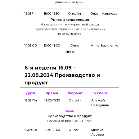
данных и метрик
12.09 Чт
18.00-19.30
Онлайн
Олеся Малахова
Рынок и конкуренция
Исследования конкурентной среды.
Практическое применение аналитических
инструментов
14.09 Сб
10.00-18.00
Очно
Анна Василенко
Игра
6-я неделя 16.09 –
22.09.2024 Производство и
продукт
Дата
Время
Формат
Эксперт
16.09 Пн
18.00-19.30
Онлайн
Алексей
Наймушин
Тема
Производство и продукт
Поиск и верификация идей
18.09 Ср
19.30-21.00
Онлайн
Михаил
Лавров