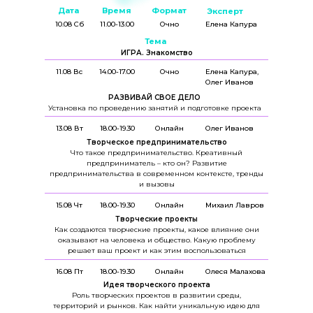
Дата
Время
Формат
Эксперт
10.08 Сб
11.00-13.00
Очно
Елена Капура
Тема
ИГРА. Знакомство
11.08 Вс
14.00-17.00
Очно
Елена Капура,
Олег Иванов
РАЗВИВАЙ СВОЕ ДЕЛО
Установка по проведению занятий и подготовке проекта
13.08 Вт
18.00-19.30
Онлайн
Олег Иванов
Творческое предпринимательство
Что такое предпринимательство. Креативный
предприниматель – кто он? Развитие
предпринимательства в современном контексте, тренды
и вызовы
15.08 Чт
18.00-19.30
Онлайн
Михаил Лавров
Творческие проекты
Как создаются творческие проекты, какое влияние они
оказывают на человека и общество. Какую проблему
решает ваш проект и как этим воспользоваться
16.08 Пт
18.00-19.30
Онлайн
Олеся Малахова
Идея творческого проекта
Роль творческих проектов в развитии среды,
территорий и рынков. Как найти уникальную идею для