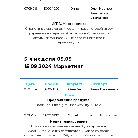
07.09 Сб
10.00-17.00
Очно
Олег Иванов,
Анастасия
Степанова
ИГРА. Многономика
Стратегическая экономическая игра, в которой игрок
управляет виртуальной экономикой, развивая и
оптимизируя различные аспекты бизнеса и
производства
5-я неделя 09.09 –
15.09.2024 Маркетинг
Дата
Время
Формат
Эксперт
09.09 Пн
16.30-18.00
Онлайн
Анна Василенко
Тема
Продвижение продукта
Воркшопы по digital-маркетингу и SMM
11.09 Ср
18.00-19.30
Онлайн
Анна Василенко
Медиапланирование
Планирование медиакампаний для проектов
участников. Анализ результатов и корректировка
маркетингового плана. Обучение на основе реальных