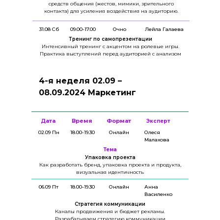
средств общения (жестов, мимики, зрительного
контакта) для усиления воздействия на аудиторию.
31.08 Сб
09.00-17.00
Очно
Лейла Галаева
Тренинг по самопрезентации
Интенсивный тренинг с акцентом на ролевые игры.
Практика выступлений перед аудиторией с анализом
4-я неделя 02.09 –
08.09.2024 Маркетинг
Дата
Время
Формат
Эксперт
02.09 Пн
18.00-19.30
Онлайн
Олеся
Малахова
Тема
Упаковка проекта
Как разработать бренд, упаковка проекта и продукта,
визуальная идентичность
06.09 Пт
18.00-19.30
Онлайн
Анна
Василенко
Стратегия коммуникации
Каналы продвижения и бюджет рекламы.
Разрабатываем стратегию коммуникации