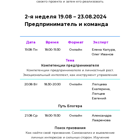
своего проекта и затем его реализовать
2-я неделя 19.08 – 23.08.2024
Предприниматель и команда
Дата
Время
Формат
Эксперт
19.08 Пн
18.00-19.30
Онлайн
Елена Капура,
Олег Иванов
Тема
Компетенции предпринимателя
Компетенции предпринимателя и личностный рост.
Эмоциональный интеллект, как инструмент управления
20.08 Вт
18.30-20.00
Онлайн
Ляпцева
Екатерина,
Ляпцев
Евгений
Путь Блогера
21.08 Ср
18.00-19.30
Онлайн
Александра
Лавренова
Поиск призвания
Как найти своё призвание. Самоанализ и выявление
личных интересов и сильных сторон. Изучение