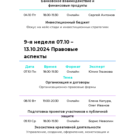
Банковское взаимодействие и
финансовые продукты
04.10 Пт
18.00-19.30
Онлайн
Сергей Антонов
Инвестиционный бюджет
Фокус на кейс-стади и инвестиционных стратегиях
9-я неделя 07.10 –
13.10.2024 Правовые
аспекты
Дата
Время
Формат
Эксперт
07.10 Пн
18.00-19.30
Онлайн
Юлия Глазкова
Тема
Организация и договоры
Организационно-правовые формы
08.10 Вт
19.00-20.30
Онлайн
Елена Капура,
Олег Иванов
Подготовка проектов участников к публичной
защите
09.10 Ср
18.00-19.30
Онлайн
Борис Неволин
Экосистема креативной деятельности
Управление, создание, оформление, монетизация и