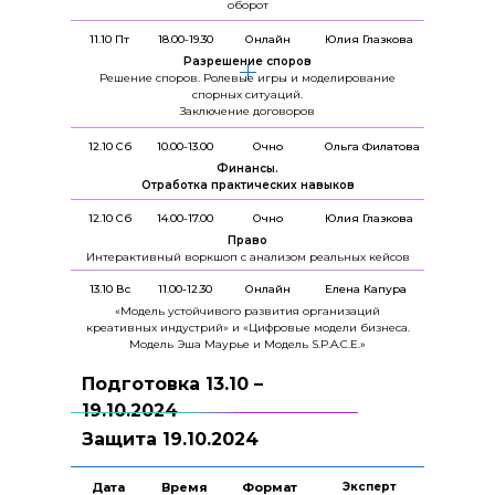
оборот
11.10 Пт
18.00-19.30
Онлайн
Юлия Глазкова
Разрешение споров
Решение споров. Ролевые игры и моделирование
спорных ситуаций.
Заключение договоров
12.10 Сб
10.00-13.00
Очно
Ольга Филатова
Финансы.
Отработка практических навыков
12.10 Сб
14.00-17.00
Очно
Юлия Глазкова
Право
Интерактивный воркшоп с анализом реальных кейсов
13.10 Вс
11.00-12.30
Онлайн
Елена Капура
«Модель устойчивого развития организаций
креативных индустрий» и «Цифровые модели бизнеса.
Модель Эша Маурье и Модель S.P.A.C.E.»
Подготовка 13.10 –
19.10.2024
Защита 19.10.2024
Дата
Время
Формат
Эксперт